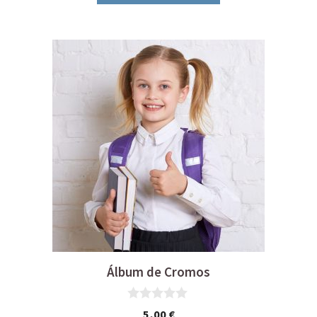
Álbum de Cromos
0
5,00
€