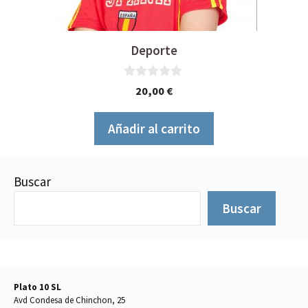
Deporte
0
20,00
€
d
e
5
Añadir al carrito
Buscar
Buscar
Plato 10 SL
Avd Condesa de Chinchon, 25