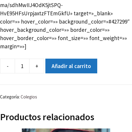
ma/sdhMwIIJ4OdK5jtSPQ-
HvE95HFsUrpjaxtzFTEmGkfU» target=»_blank»
color=»» hover_color=»» background_color=»#427299″
hover_background_color=»» border_color=»»
hover_border_color=»» font_size=»» font_weight=»»
margin=»»]
-
+
Añadir al carrito
Navidad
Etapa
Secundaria
cantidad
Categoría:
Colegios
Productos relacionados