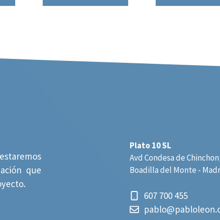
Plato 10 SL
estaremos
Avd Condesa de Chinchon,
mación que
Boadilla del Monte - Mad
oyecto.
607 700 455
pablo@pabloleon.