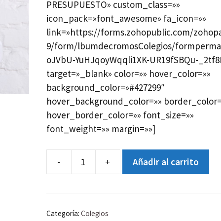
PRESUPUESTO» custom_class=»»
icon_pack=»font_awesome» fa_icon=»»
link=»https://forms.zohopublic.com/zohop
9/form/lbumdecromosColegios/formperm
oJVbU-YuHJqoyWqqli1XK-UR19fSBQu-_2tf8
target=»_blank» color=»» hover_color=»»
background_color=»#427299″
hover_background_color=»» border_color=
hover_border_color=»» font_size=»»
font_weight=»» margin=»»]
-
+
Añadir al carrito
Álbum
de
Cromos
cantidad
Categoría:
Colegios