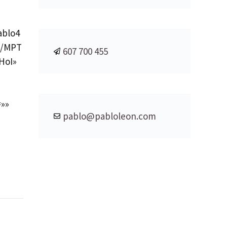
ablo4
a/MPT
607 700 455
HoI»
»»
pablo@pabloleon.com