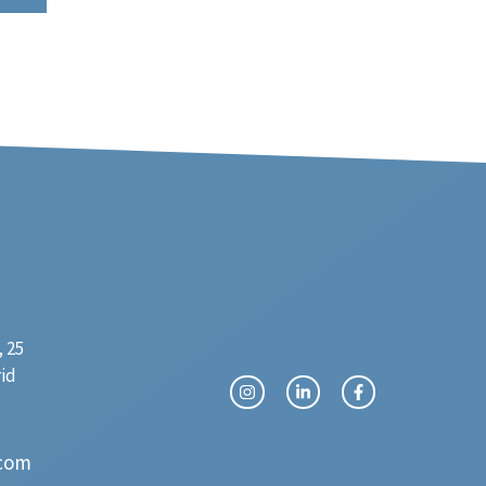
 25
rid
com