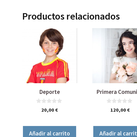
Productos relacionados
Deporte
Primera Comun
0
0
20,00
€
120,00
€
d
d
e
e
5
5
Añadir al carrito
Añadir al carri