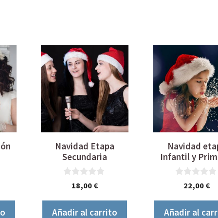
ión
Navidad Etapa
Navidad eta
Secundaria
Infantil y Prim
0
0
18,00
€
22,00
€
d
d
e
e
5
5
to
Añadir al carrito
Añadir al carr