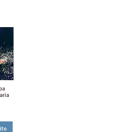
pa
aria
ito