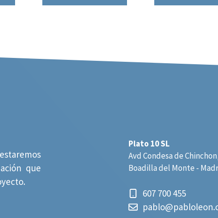
Plato 10 SL
estaremos
Avd Condesa de Chinchon,
mación que
Boadilla del Monte - Mad
oyecto.
607 700 455
pablo@pabloleon.