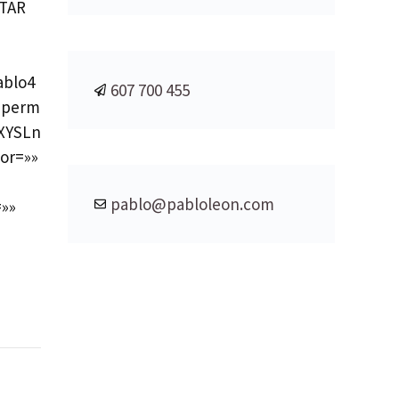
ITAR
ablo4
607 700 455
mperm
XYSLn
or=»»
pablo@pabloleon.com
»»