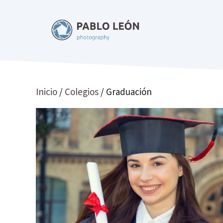
Saltar
al
contenido
Inicio
/
Colegios
/ Graduación