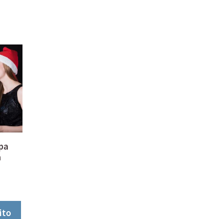
pa
a
ito