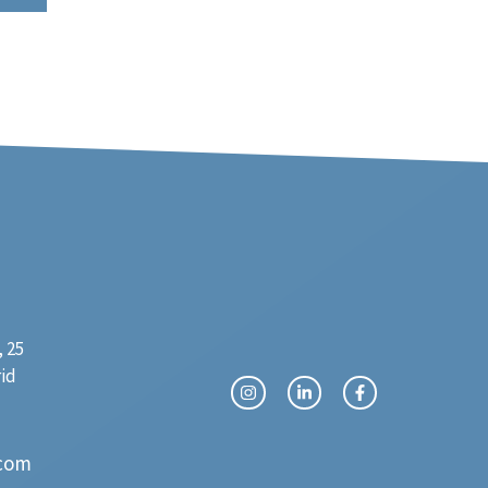
 25
rid
com