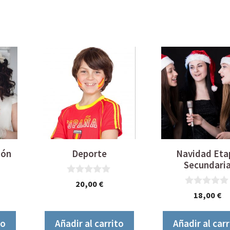
ión
Deporte
Navidad Eta
Secundari
0
20,00
€
d
0
18,00
€
e
d
5
e
5
to
Añadir al carrito
Añadir al carr