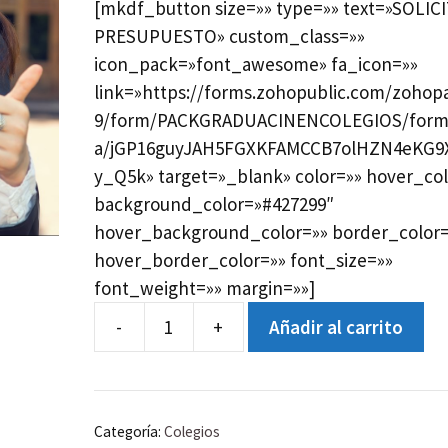
[mkdf_button size=»» type=»» text=»SOLIC
PRESUPUESTO» custom_class=»»
icon_pack=»font_awesome» fa_icon=»»
link=»https://forms.zohopublic.com/zohop
9/form/PACKGRADUACINENCOLEGIOS/for
a/jGP16guyJAH5FGXKFAMCCB7olHZN4eKG9
y_Q5k» target=»_blank» color=»» hover_col
background_color=»#427299″
hover_background_color=»» border_color=
hover_border_color=»» font_size=»»
font_weight=»» margin=»»]
-
+
Añadir al carrito
Graduación
cantidad
Categoría:
Colegios