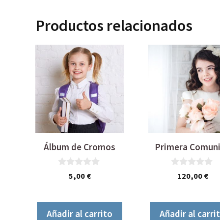
Productos relacionados
Álbum de Cromos
Primera Comun
0
0
5,00
€
120,00
€
d
d
e
e
5
5
Añadir al carrito
Añadir al carri