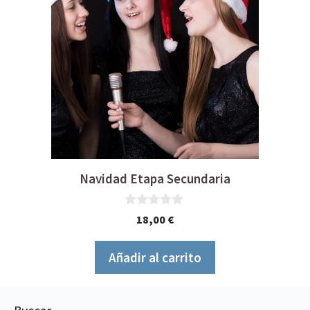
Navidad Etapa Secundaria
0
18,00
€
d
e
5
Añadir al carrito