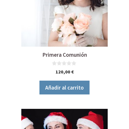
Primera Comunión
0
120,00
€
d
e
5
Añadir al carrito