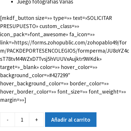
Juego fotografías Varias
[mkdf_button size=»» type=»» text=»SOLICITAR
PRESUPUESTO» custom_class=»»
icon_pack=»font_awesome» fa_icon=»»
link=»https://forms.zohopublic.com/zohopablo49/for
m/PACKDEPORTESENCOLEGIOS/formperma/JU8oYZ4c
sT78tvM4WZxD7Tvsj5hVUUVxAujktr9WKdk»
target=»_blank» color=»» hover_color=»»
background_color=»#427299″
hover_background_color=»» border_color=»»
hover_border_color=»» font_size=»» font_weight=»»
margin=»»]
-
+
Añadir al carrito
Deporte