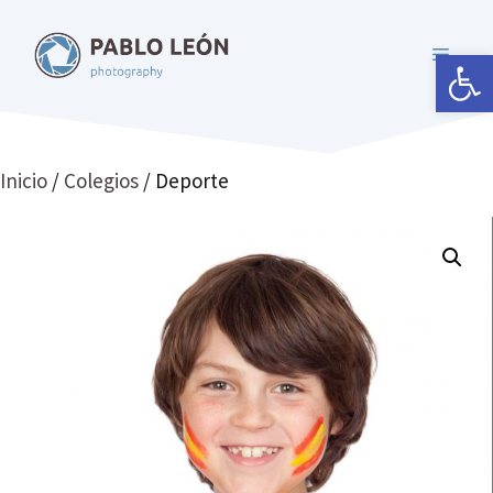
Saltar
al
Abrir 
MENÚ
contenido
Inicio
/
Colegios
/ Deporte