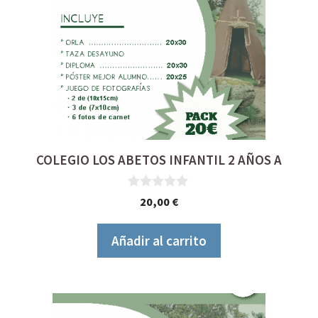
COLEGIO LOS ABETOS INFANTIL 2 AÑOS A
0
20,00
€
d
e
5
Añadir al carrito