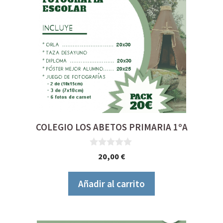
COLEGIO LOS ABETOS PRIMARIA 1ºA
0
20,00
€
d
e
5
Añadir al carrito