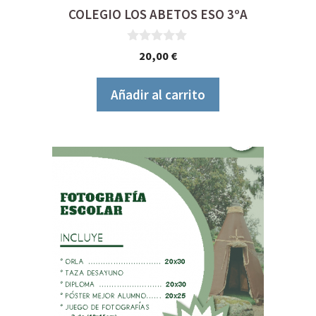
COLEGIO LOS ABETOS ESO 3ºA
0
20,00
€
d
e
5
Añadir al carrito