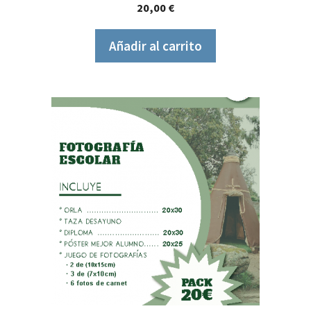
0
20,00
€
d
e
5
Añadir al carrito