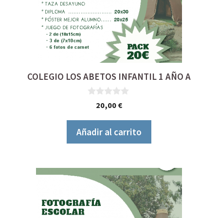
COLEGIO LOS ABETOS INFANTIL 1 AÑO A
0
20,00
€
d
e
5
Añadir al carrito