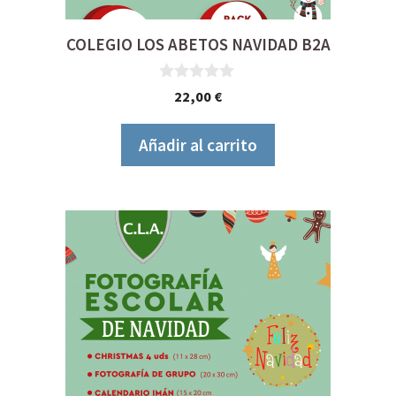
COLEGIO LOS ABETOS NAVIDAD B2A
0
22,00
€
d
e
5
Añadir al carrito