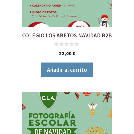
COLEGIO LOS ABETOS NAVIDAD B2B
0
22,00
€
d
e
5
Añadir al carrito