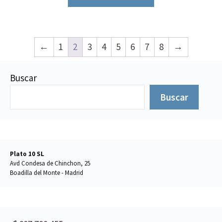
←
1
2
3
4
5
6
7
8
→
Buscar
Buscar
Plato 10 SL
Avd Condesa de Chinchon, 25
Boadilla del Monte - Madrid