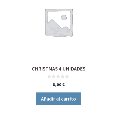
CHRISTMAS 4 UNIDADES
0
8,00
€
d
e
5
Añadir al carrito