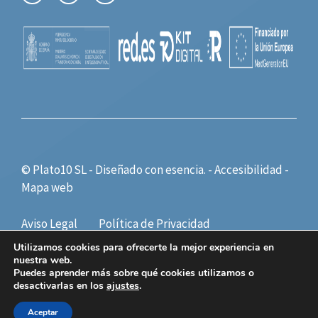
© Plato10 SL - Diseñado con
esencia.
-
Accesibilidad
-
Mapa web
Aviso Legal
Política de Privacidad
Política de Cookies
Utilizamos cookies para ofrecerte la mejor experiencia en
nuestra web.
Puedes aprender más sobre qué cookies utilizamos o
desactivarlas en los
ajustes
.
Aceptar