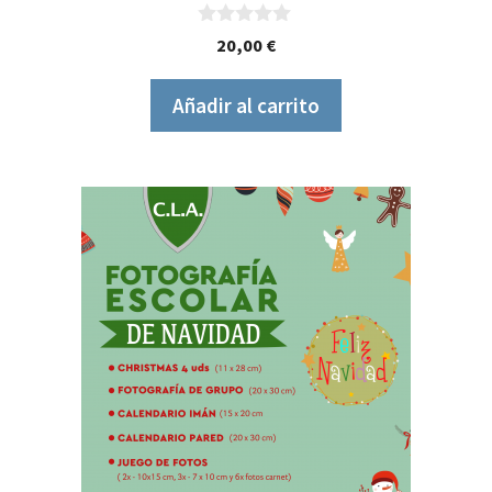
0
20,00
€
d
e
5
Añadir al carrito