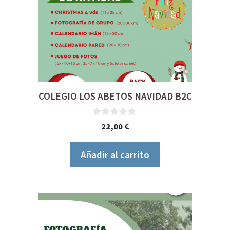
COLEGIO LOS ABETOS NAVIDAD B2C
0
22,00
€
d
e
5
Añadir al carrito