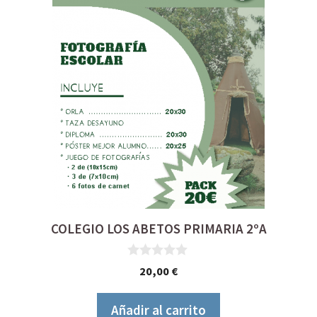
COLEGIO LOS ABETOS PRIMARIA 2ºA
0
20,00
€
d
e
5
Añadir al carrito