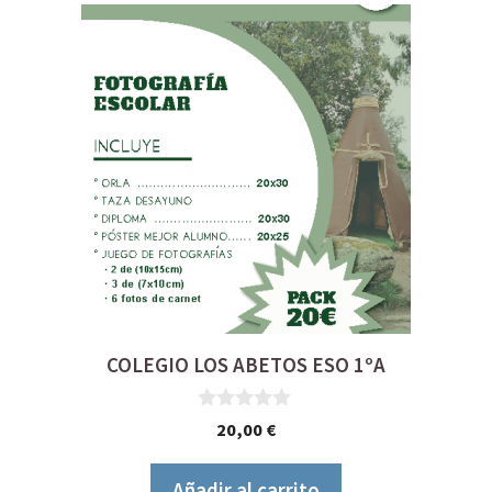
COLEGIO LOS ABETOS ESO 1ºA
0
20,00
€
d
e
5
Añadir al carrito