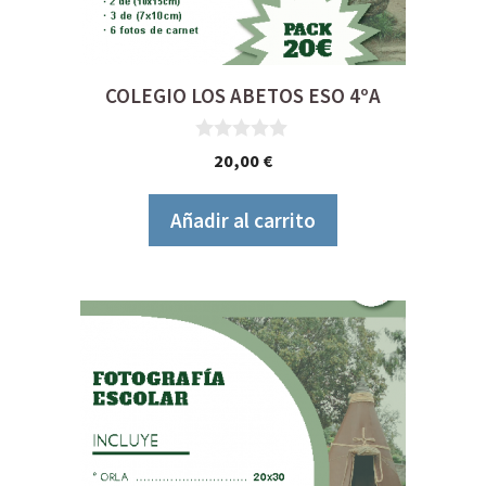
COLEGIO LOS ABETOS ESO 4ºA
0
20,00
€
d
e
5
Añadir al carrito