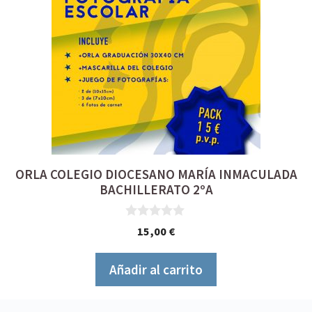
ORLA COLEGIO DIOCESANO MARÍA INMACULADA
BACHILLERATO 2ºA
0
15,00
€
d
e
5
Añadir al carrito