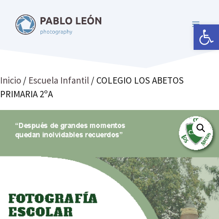
Saltar
al
Abrir 
MENÚ
contenido
Inicio
/
Escuela Infantil
/ COLEGIO LOS ABETOS
PRIMARIA 2ºA