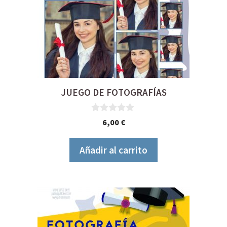
JUEGO DE FOTOGRAFÍAS
0
6,00
€
d
e
5
Añadir al carrito