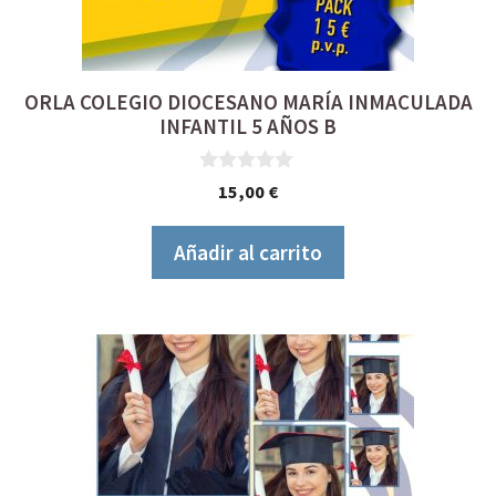
ORLA COLEGIO DIOCESANO MARÍA INMACULADA
INFANTIL 5 AÑOS B
0
15,00
€
d
e
5
Añadir al carrito