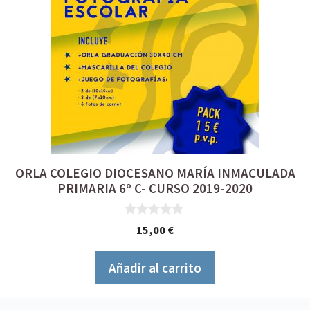
ORLA COLEGIO DIOCESANO MARÍA INMACULADA
PRIMARIA 6º C- CURSO 2019-2020
0
15,00
€
d
e
5
Añadir al carrito