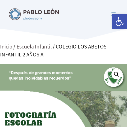
Saltar
al
Abrir 
MENÚ
contenido
Inicio
/
Escuela Infantil
/ COLEGIO LOS ABETOS
INFANTIL 2 AÑOS A