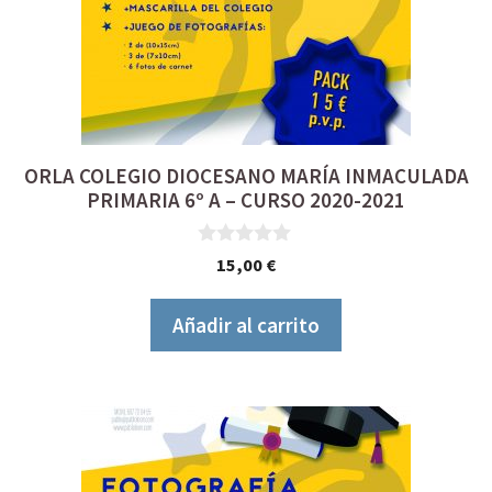
ORLA COLEGIO DIOCESANO MARÍA INMACULADA
PRIMARIA 6º A – CURSO 2020-2021
0
15,00
€
d
e
5
Añadir al carrito