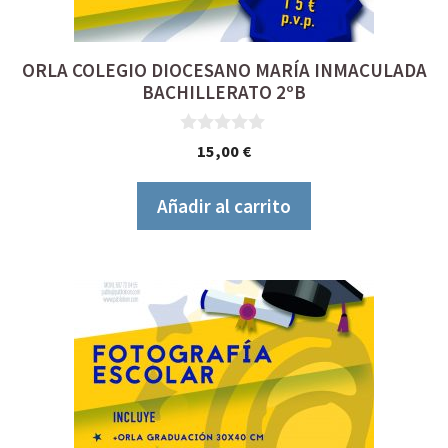
ORLA COLEGIO DIOCESANO MARÍA INMACULADA
BACHILLERATO 2ºB
0
15,00
€
d
e
5
Añadir al carrito