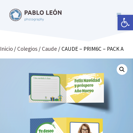
Saltar
al
Abrir 
MENÚ
contenido
Inicio
/
Colegios
/
Caude
/ CAUDE – PRIM6C – PACK A