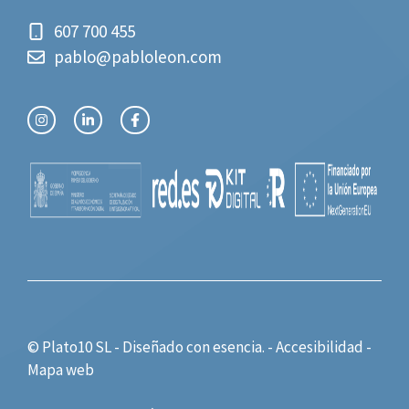
607 700 455
pablo@pabloleon.com
© Plato10 SL - Diseñado con
esencia.
-
Accesibilidad
-
Mapa web