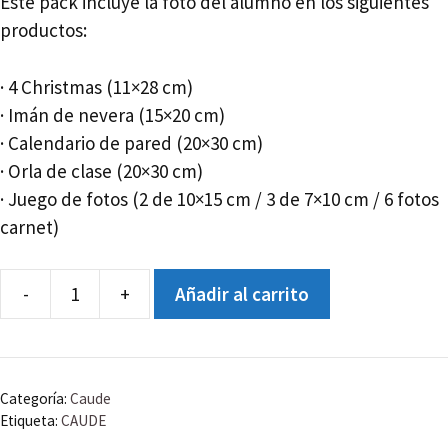
Este pack incluye la foto del alumno en los siguientes
productos:
· 4 Christmas (11×28 cm)
· Imán de nevera (15×20 cm)
· Calendario de pared (20×30 cm)
· Orla de clase (20×30 cm)
· Juego de fotos (2 de 10×15 cm / 3 de 7×10 cm / 6 fotos
carnet)
-
+
Añadir al carrito
CAUDE
-
PRIM6C
-
Categoría:
Caude
PACK
Etiqueta:
CAUDE
A