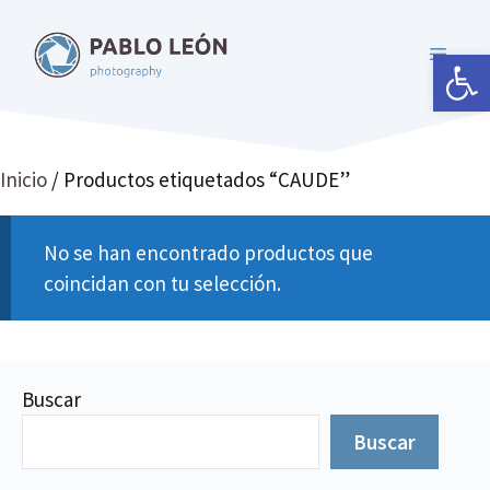
Saltar
al
Abrir 
MENÚ
contenido
Inicio
/ Productos etiquetados “CAUDE”
No se han encontrado productos que
coincidan con tu selección.
Buscar
Buscar