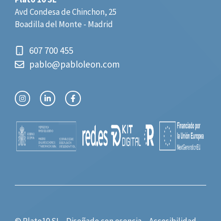
Avd Condesa de Chinchon, 25
Boadilla del Monte - Madrid
607 700 455
pablo@pabloleon.com
© Plato10 SL - Diseñado con
esencia.
-
Accesibilidad
-