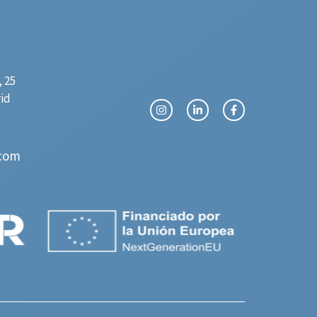
 25
rid
com