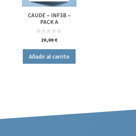
CAUDE – INF3B –
PACK A
0
20,00
€
d
e
5
Añadir al carrito