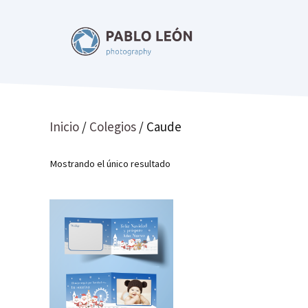
Saltar
al
contenido
Inicio
/
Colegios
/ Caude
Mostrando el único resultado