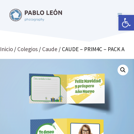
Saltar
al
Abrir 
MENÚ
contenido
Inicio
/
Colegios
/
Caude
/ CAUDE – PRIM4C – PACK A