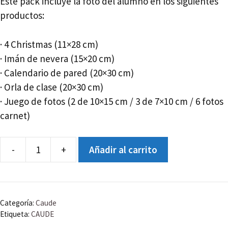
Este pack incluye la foto del alumno en los siguientes
productos:
· 4 Christmas (11×28 cm)
· Imán de nevera (15×20 cm)
· Calendario de pared (20×30 cm)
· Orla de clase (20×30 cm)
· Juego de fotos (2 de 10×15 cm / 3 de 7×10 cm / 6 fotos
carnet)
-
+
Añadir al carrito
CAUDE
-
PRIM4C
-
Categoría:
Caude
PACK
Etiqueta:
CAUDE
A