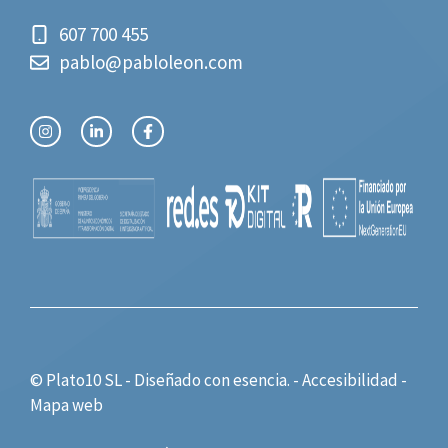
607 700 455
pablo@pabloleon.com
© Plato10 SL - Diseñado con
esencia.
-
Accesibilidad
-
Mapa web