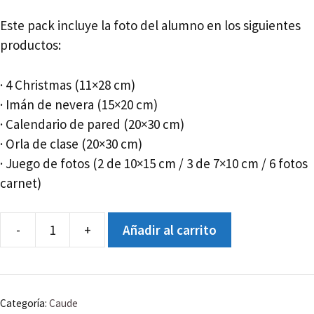
Este pack incluye la foto del alumno en los siguientes
productos:
· 4 Christmas (11×28 cm)
· Imán de nevera (15×20 cm)
· Calendario de pared (20×30 cm)
· Orla de clase (20×30 cm)
· Juego de fotos (2 de 10×15 cm / 3 de 7×10 cm / 6 fotos
carnet)
-
+
Añadir al carrito
CAUDE
-
ESO1B
-
Categoría:
Caude