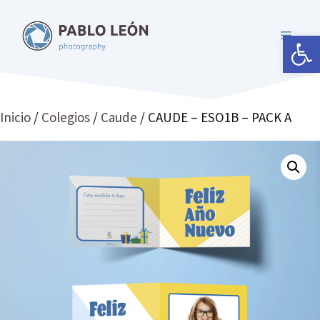
Saltar
al
Abrir 
MENÚ
contenido
Inicio
/
Colegios
/
Caude
/ CAUDE – ESO1B – PACK A