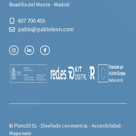
Boadilla del Monte - Madrid
607 700 455
pablo@pabloleon.com
© Plato10 SL - Diseñado con
esencia.
-
Accesibilidad
-
Mapa web