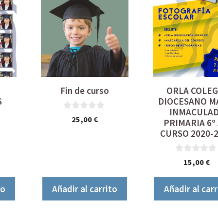
Fin de curso
ORLA COLEG
S
DIOCESANO M
INMACULA
0
25,00
€
PRIMARIA 6º 
d
CURSO 2020-
e
5
0
15,00
€
d
e
5
to
Añadir al carrito
Añadir al carr