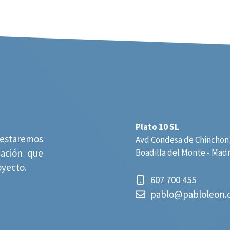
Plato 10 SL
estaremos
Avd Condesa de Chinchon,
mación que
Boadilla del Monte - Mad
oyecto.
607 700 455
pablo@pabloleon.