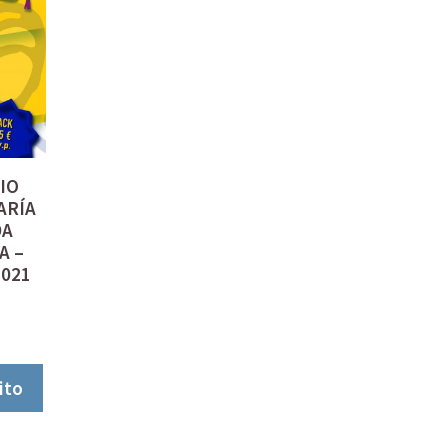
IO
ARÍA
DA
A –
2021
ito