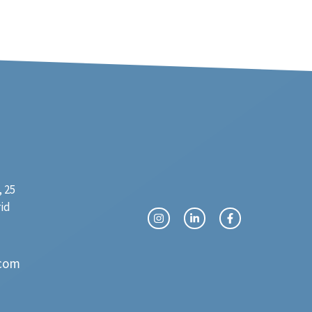
 25
rid
com