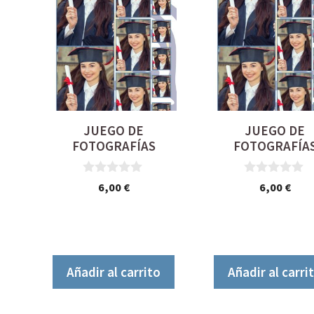
JUEGO DE
JUEGO DE
FOTOGRAFÍAS
FOTOGRAFÍA
0
0
6,00
€
6,00
€
d
d
e
e
5
5
Añadir al carrito
Añadir al carri