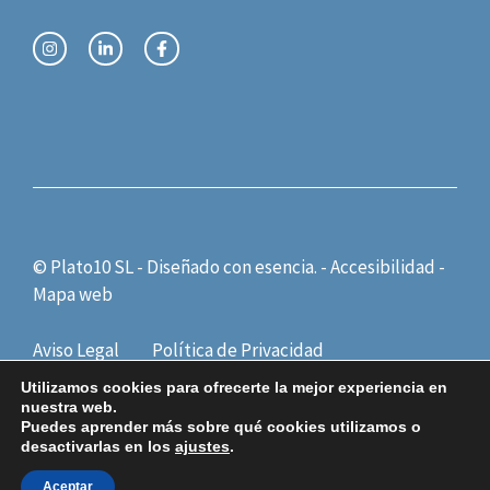
© Plato10 SL - Diseñado con
esencia.
-
Accesibilidad
-
Mapa web
Aviso Legal
Política de Privacidad
Política de Cookies
Utilizamos cookies para ofrecerte la mejor experiencia en
nuestra web.
Puedes aprender más sobre qué cookies utilizamos o
desactivarlas en los
ajustes
.
Aceptar