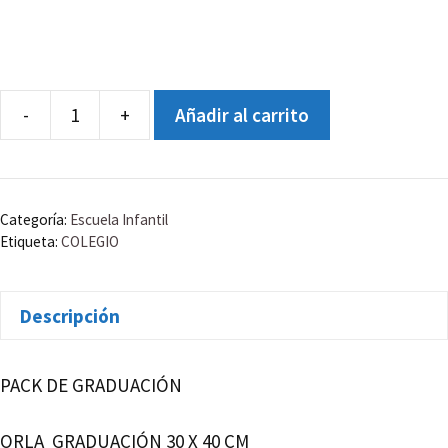
-
+
Añadir al carrito
ORLA
COLEGIO
DIOCESANO
MARÍA
Categoría:
Escuela Infantil
INMACULADA
Etiqueta:
COLEGIO
PRIMARIA
6º
Descripción
A
-
CURSO
PACK DE GRADUACIÓN
2020-
2021
ORLA GRADUACIÓN 30 X 40 CM