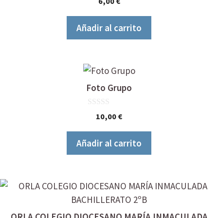
6,00
€
d
e
5
Añadir al carrito
Foto Grupo
0
10,00
€
d
e
5
Añadir al carrito
ORLA COLEGIO DIOCESANO MARÍA INMACULADA