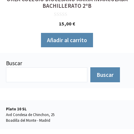
BACHILLERATO 2ºB
0
15,00
€
d
e
5
Añadir al carrito
Buscar
Buscar
Plato 10 SL
Avd Condesa de Chinchon, 25
Boadilla del Monte - Madrid