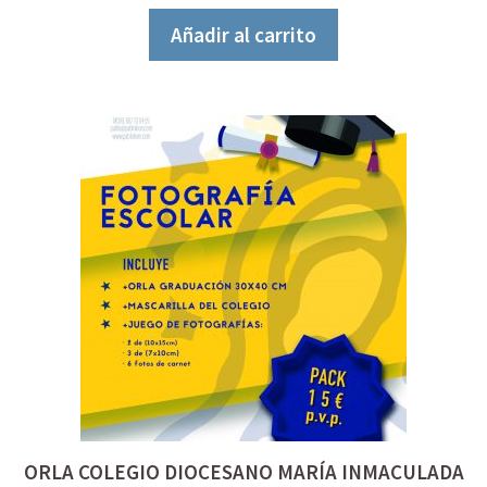
e
5
Añadir al carrito
ORLA COLEGIO DIOCESANO MARÍA INMACULADA