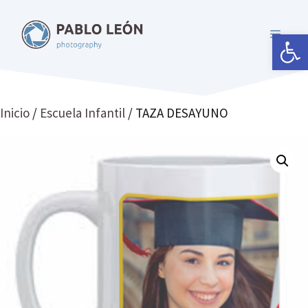
Saltar
al
Abrir 
MENÚ
contenido
Inicio
/
Escuela Infantil
/ TAZA DESAYUNO