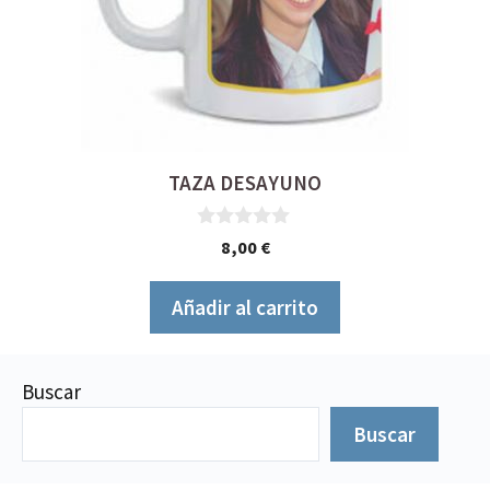
TAZA DESAYUNO
0
8,00
€
d
e
5
Añadir al carrito
Buscar
Buscar