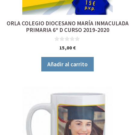
ORLA COLEGIO DIOCESANO MARÍA INMACULADA
PRIMARIA 6º D CURSO 2019-2020
0
15,00
€
d
e
5
Añadir al carrito