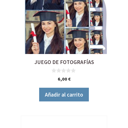
JUEGO DE FOTOGRAFÍAS
0
6,00
€
d
e
5
Añadir al carrito