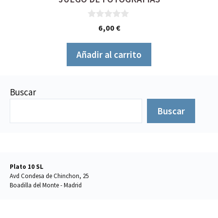
0
6,00
€
d
e
5
Añadir al carrito
Buscar
Buscar
Plato 10 SL
Avd Condesa de Chinchon, 25
Boadilla del Monte - Madrid