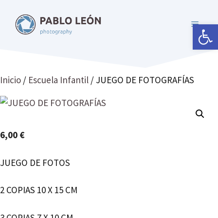
Saltar
al
Abrir 
MENÚ
contenido
Inicio
/
Escuela Infantil
/ JUEGO DE FOTOGRAFÍAS
6,00
€
JUEGO DE FOTOS
2 COPIAS 10 X 15 CM
3 COPIAS 7 X 10 CM