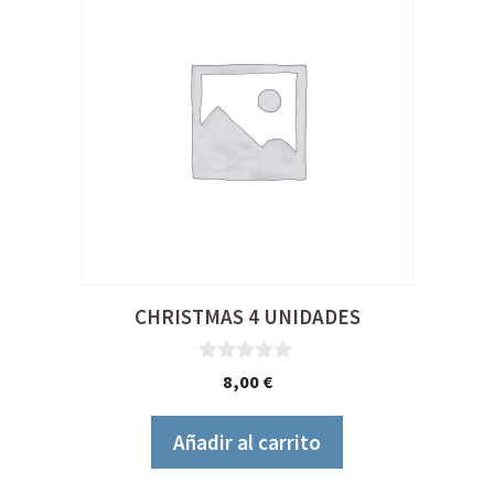
CHRISTMAS 4 UNIDADES
0
8,00
€
d
e
5
Añadir al carrito