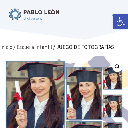
Saltar
al
Abrir 
MENÚ
contenido
Inicio
/
Escuela Infantil
/ JUEGO DE FOTOGRAFÍAS