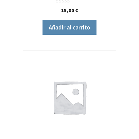
0
15,00
€
d
e
5
Añadir al carrito