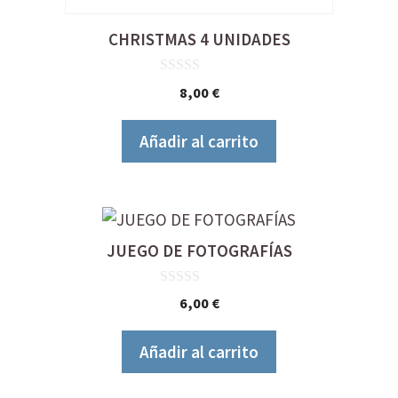
CHRISTMAS 4 UNIDADES
0
8,00
€
d
e
5
Añadir al carrito
JUEGO DE FOTOGRAFÍAS
0
6,00
€
d
e
5
Añadir al carrito