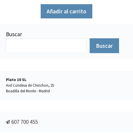
e
5
Añadir al carrito
Buscar
Buscar
Plato 10 SL
Avd Condesa de Chinchon, 25
Boadilla del Monte - Madrid
607 700 455