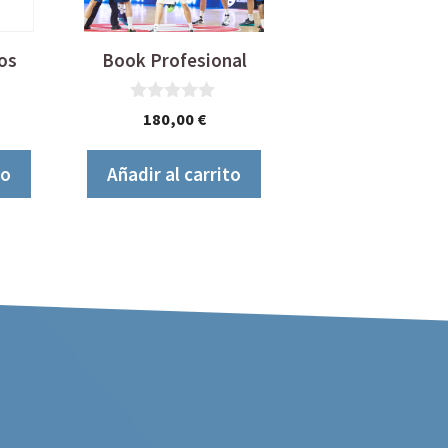
os
Book Profesional
0
180,00
€
d
e
5
to
Añadir al carrito