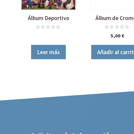
Álbum Deportivo
Álbum de Crom
0
0
5,00
€
d
d
e
e
5
5
Leer más
Añadir al carri