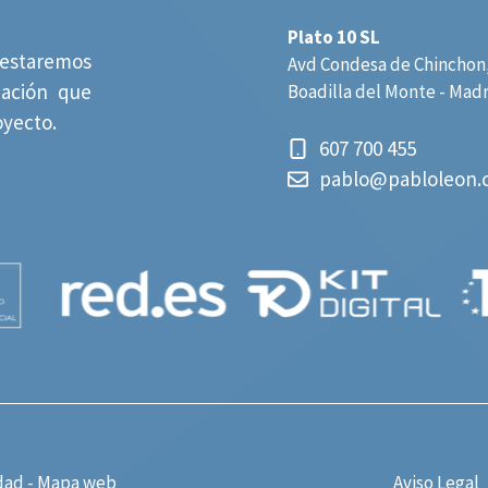
Plato 10 SL
estaremos
Avd Condesa de Chinchon,
mación que
Boadilla del Monte - Mad
oyecto.
607 700 455
pablo@pabloleon.
dad
-
Mapa web
Aviso Legal