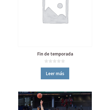
Fin de temporada
0
d
Leer más
e
5