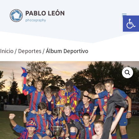
Saltar
al
Abrir 
MENÚ
contenido
Inicio
/
Deportes
/ Álbum Deportivo