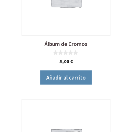
Álbum de Cromos
0
5,00
€
d
e
5
Añadir al carrito