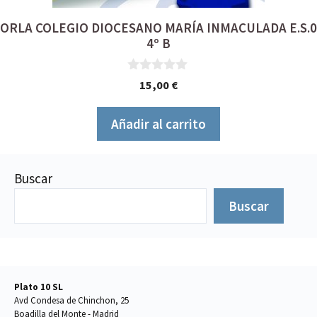
ORLA COLEGIO DIOCESANO MARÍA INMACULADA E.S.0
4º B
0
15,00
€
d
e
5
Añadir al carrito
Buscar
Buscar
Plato 10 SL
Avd Condesa de Chinchon, 25
Boadilla del Monte - Madrid