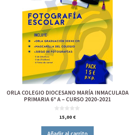
ORLA COLEGIO DIOCESANO MARÍA INMACULADA
PRIMARIA 6º A – CURSO 2020-2021
0
15,00
€
d
e
5
Añadir al carrito