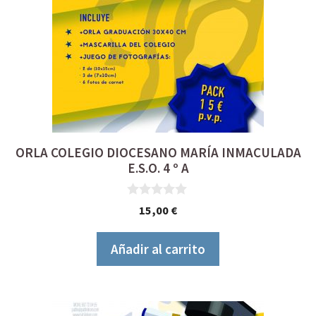
ORLA COLEGIO DIOCESANO MARÍA INMACULADA
E.S.O. 4 º A
0
15,00
€
d
e
5
Añadir al carrito