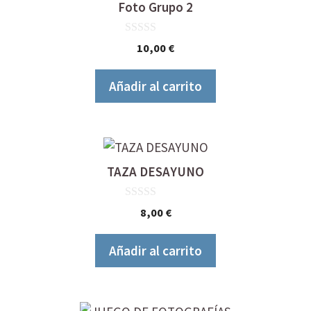
Foto Grupo 2
0
10,00
€
d
e
5
Añadir al carrito
TAZA DESAYUNO
0
8,00
€
d
e
5
Añadir al carrito