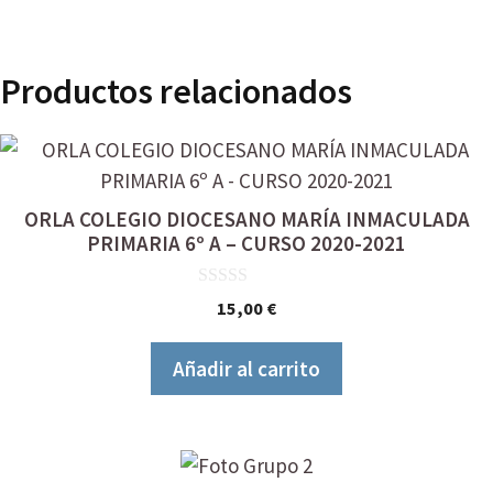
Productos relacionados
ORLA COLEGIO DIOCESANO MARÍA INMACULADA
PRIMARIA 6º A – CURSO 2020-2021
0
15,00
€
d
e
5
Añadir al carrito