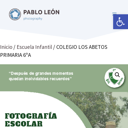
Saltar
al
Abrir 
MENÚ
contenido
Inicio
/
Escuela Infantil
/ COLEGIO LOS ABETOS
PRIMARIA 6ºA