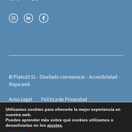
© Plato10 SL - Diseñado con
esencia.
-
Accesibilidad
-
Mapa web
Aviso Legal
Política de Privacidad
Política de Cookies
Utilizamos cookies para ofrecerte la mejor experiencia en
nuestra web.
Puedes aprender más sobre qué cookies utilizamos o
desactivarlas en los
ajustes
.