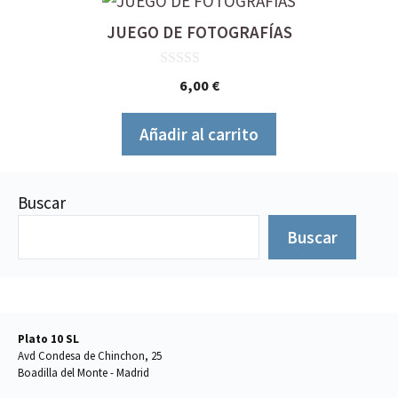
JUEGO DE FOTOGRAFÍAS
0
6,00
€
d
e
5
Añadir al carrito
Buscar
Buscar
Plato 10 SL
Avd Condesa de Chinchon, 25
Boadilla del Monte - Madrid