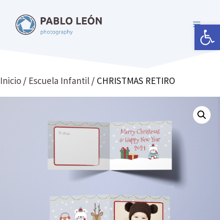
Saltar
al
Abrir 
MENÚ
contenido
Inicio
/
Escuela Infantil
/ CHRISTMAS RETIRO