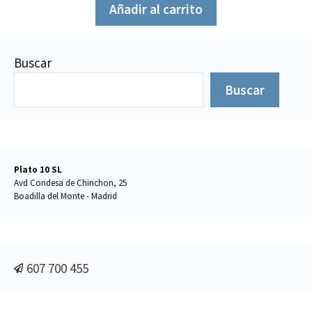
5
Añadir al carrito
Buscar
Buscar
Plato 10 SL
Avd Condesa de Chinchon, 25
Boadilla del Monte - Madrid
607 700 455