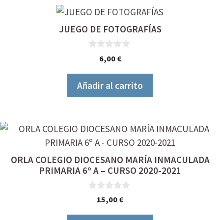
JUEGO DE FOTOGRAFÍAS
0
6,00
€
d
e
5
Añadir al carrito
ORLA COLEGIO DIOCESANO MARÍA INMACULADA
PRIMARIA 6º A – CURSO 2020-2021
0
15,00
€
d
e