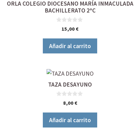
ORLA COLEGIO DIOCESANO MARÍA INMACULADA
BACHILLERATO 2ºC
0
15,00
€
d
e
5
Añadir al carrito
TAZA DESAYUNO
0
8,00
€
d
e
5
Añadir al carrito