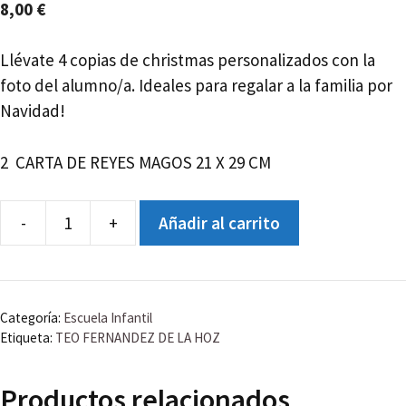
8,00
€
Llévate 4 copias de christmas personalizados con la
foto del alumno/a. Ideales para regalar a la familia por
Navidad!
2 CARTA DE REYES MAGOS 21 X 29 CM
-
+
Añadir al carrito
CARTA
REYES
MAGOS
-
Categoría:
Escuela Infantil
TEO
Etiqueta:
TEO FERNANDEZ DE LA HOZ
FERNANDEZ
DE
Productos relacionados