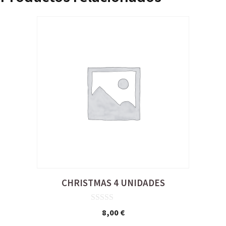
LA
HOZ
cantidad
CHRISTMAS 4 UNIDADES
0
8,00
€
d
e