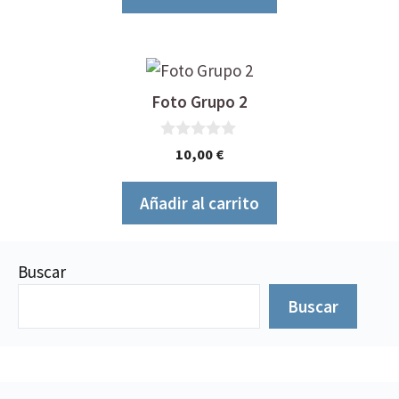
Foto Grupo 2
0
10,00
€
d
e
5
Añadir al carrito
Buscar
Buscar