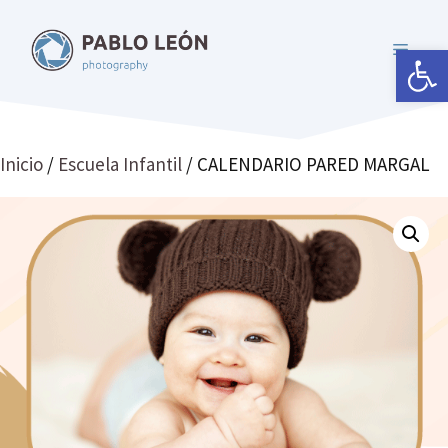
Saltar
al
Abrir 
MENÚ
contenido
Inicio
/
Escuela Infantil
/ CALENDARIO PARED MARGAL