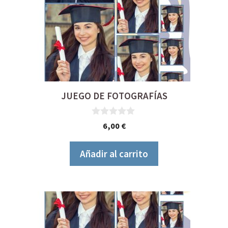
JUEGO DE FOTOGRAFÍAS
0
6,00
€
d
e
5
Añadir al carrito