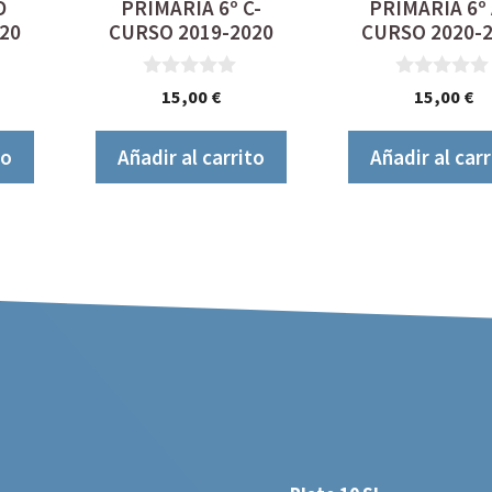
D
PRIMARIA 6º C-
PRIMARIA 6º 
20
CURSO 2019-2020
CURSO 2020-
0
0
15,00
€
15,00
€
d
d
e
e
5
5
to
Añadir al carrito
Añadir al carr