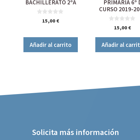
BACHILLERATO 2ºA
PRIMARIA 6º 
CURSO 2019-20
0
15,00
€
d
0
15,00
€
e
d
5
e
5
Añadir al carrito
Añadir al carri
Solicita más información