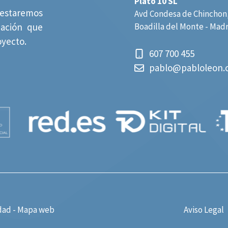
Plato 10 SL
estaremos
Avd Condesa de Chinchon,
mación que
Boadilla del Monte - Mad
oyecto.
607 700 455
pablo@pabloleon.
dad
-
Mapa web
Aviso Legal