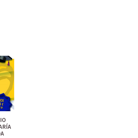
IO
ARÍA
DA