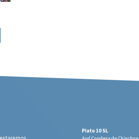
Plato 10 SL
estaremos
Avd Condesa de Chinchon,