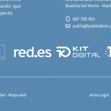
mación que
Boadilla del Monte - Mad
oyecto.
607 700 455
pablo@pabloleon.
dad
-
Mapa web
Aviso Legal