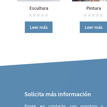
Escultura
Pintura
0
0
d
d
Leer más
Leer más
e
e
5
5
Solicita más información
Ponte en contacto con nosotros y 