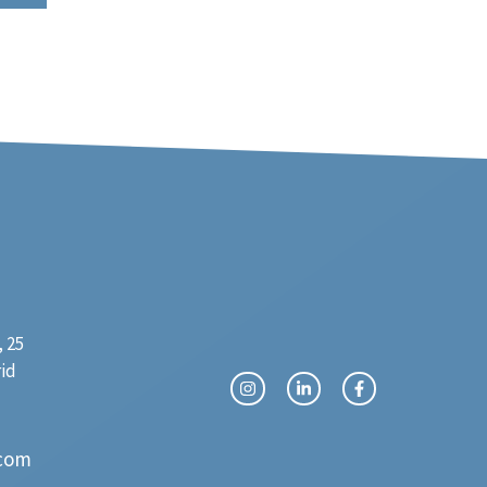
 25
rid
com