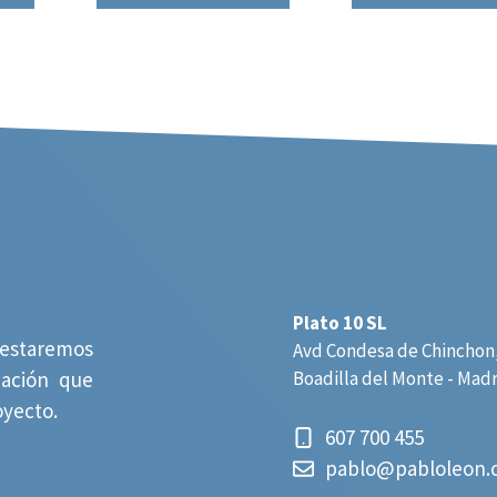
Plato 10 SL
estaremos
Avd Condesa de Chinchon,
mación que
Boadilla del Monte - Mad
oyecto.
607 700 455
pablo@pabloleon.