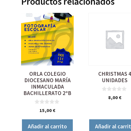
Productos relacionados
ORLA COLEGIO
CHRISTMAS 
DIOCESANO MARÍA
UNIDADES
INMACULADA
BACHILLERATO 2ºB
0
8,00
€
d
e
0
15,00
€
5
d
e
5
Añadir al carrito
Añadir al carri