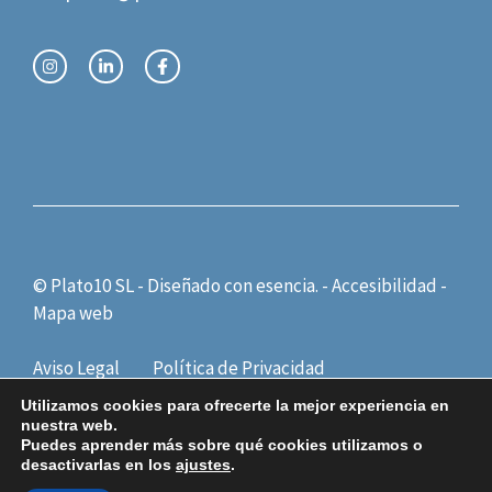
© Plato10 SL - Diseñado con
esencia.
-
Accesibilidad
-
Mapa web
Aviso Legal
Política de Privacidad
Política de Cookies
Utilizamos cookies para ofrecerte la mejor experiencia en
nuestra web.
Puedes aprender más sobre qué cookies utilizamos o
desactivarlas en los
ajustes
.