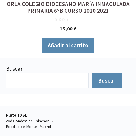
ORLA COLEGIO DIOCESANO MARÍA INMACULADA
PRIMARIA 6ºB CURSO 2020 2021
0
15,00
€
d
e
5
Añadir al carrito
Buscar
Buscar
Plato 10 SL
Avd Condesa de Chinchon, 25
Boadilla del Monte - Madrid