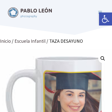
Saltar
al
Abrir 
MENÚ
contenido
Inicio
/
Escuela Infantil
/ TAZA DESAYUNO