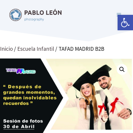
Saltar
al
Abrir 
MENÚ
contenido
Inicio
/
Escuela Infantil
/ TAFAD MADRID B2B