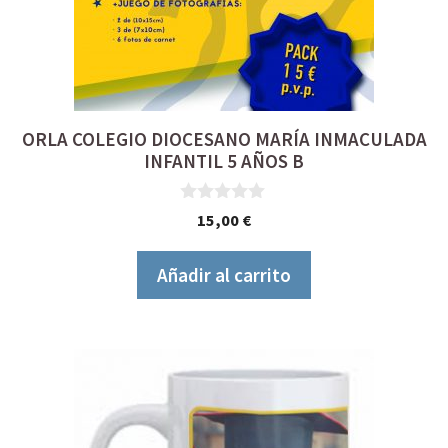
ORLA COLEGIO DIOCESANO MARÍA INMACULADA
INFANTIL 5 AÑOS B
0
15,00
€
d
e
5
Añadir al carrito