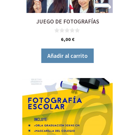
JUEGO DE FOTOGRAFÍAS
0
6,00
€
d
e
5
Añadir al carrito