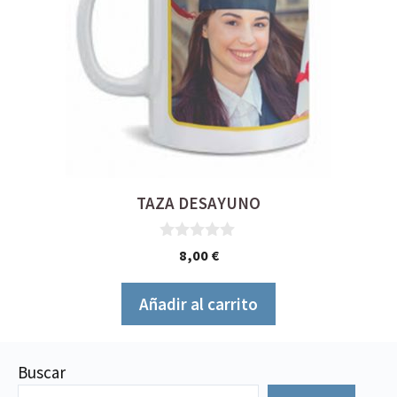
TAZA DESAYUNO
0
8,00
€
d
e
5
Añadir al carrito
Buscar