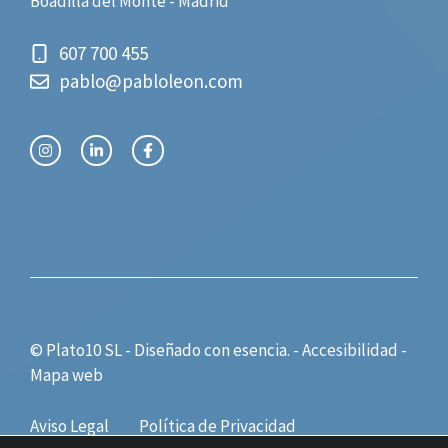
Boadilla del Monte - Madrid
607 700 455
pablo@pabloleon.com
© Plato10 SL - Diseñado con
esencia.
-
Accesibilidad
-
Mapa web
Aviso Legal
Política de Privacidad