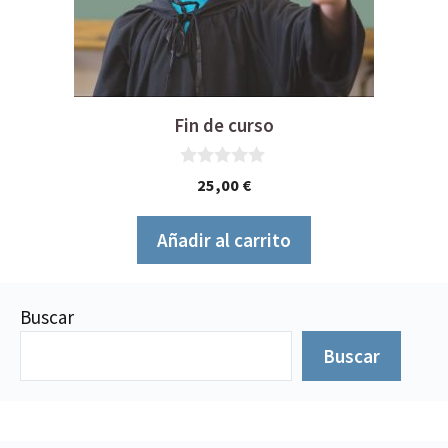
Fin de curso
0
25,00
€
d
e
5
Añadir al carrito
Buscar
Buscar