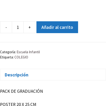
-
+
Añadir al carrito
ORLA
DIOCESANO
MOGAMBO
BACHILLERATO
Categoría:
Escuela Infantil
2019-
Etiqueta:
COLEGIO
2020
cantidad
Descripción
PACK DE GRADUACIÓN
POSTER 20 X 25 CM