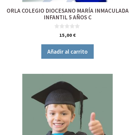
ORLA COLEGIO DIOCESANO MARÍA INMACULADA
INFANTIL 5 AÑOS C
0
15,00
€
d
e
5
Añadir al carrito