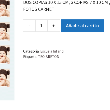
DOS COPIAS 10 X 15 CM, 3 COPIAS 7 X 10 CM ,
FOTOS CARNET
-
+
Añadir al carrito
JUEGO
DE
FOTOGRAFIAS
-
Categoría:
Escuela Infantil
TEO
Etiqueta:
TEO BRETON
BRETON
cantidad