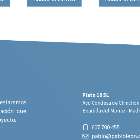
Plato 10 SL
estaremos
Avd Condesa de Chinchon,
mación que
Boadilla del Monte - Mad
oyecto.
607 700 455
pablo@pabloleon.