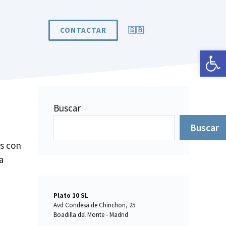
CONTACTAR
🇬🇧
Abrir 
Buscar
Buscar
os con
a
Plato 10 SL
Avd Condesa de Chinchon, 25
Boadilla del Monte - Madrid