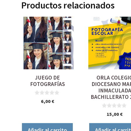
Productos relacionados
JUEGO DE
ORLA COLEGI
FOTOGRAFÍAS
DIOCESANO MA
INMACULAD
BACHILLERATO 
0
6,00
€
d
e
0
15,00
€
5
d
e
5
Añadir al carrito
Añadir al carri