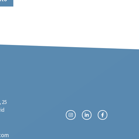
 25
rid
com