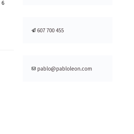
 6
607 700 455
pablo@pabloleon.com