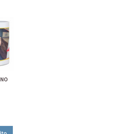
UNO
ito