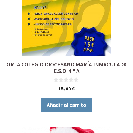
ORLA COLEGIO DIOCESANO MARÍA INMACULADA
E.S.O. 4 º A
0
15,00
€
d
e
5
Añadir al carrito