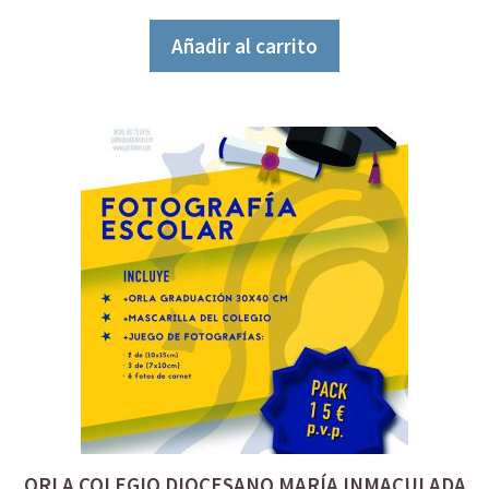
e
5
Añadir al carrito
ORLA COLEGIO DIOCESANO MARÍA INMACULADA