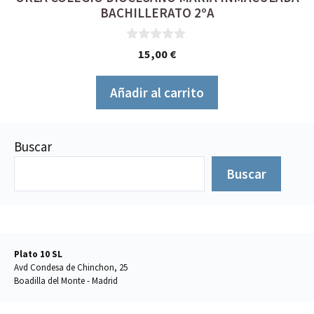
BACHILLERATO 2ºA
0
15,00
€
d
e
5
Añadir al carrito
Buscar
Buscar
Plato 10 SL
Avd Condesa de Chinchon, 25
Boadilla del Monte - Madrid