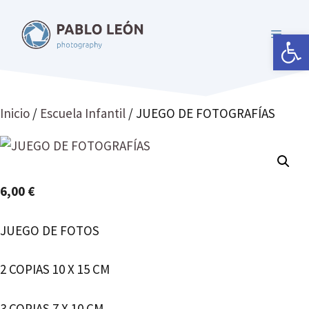
Saltar
al
Abrir 
MENÚ
contenido
Inicio
/
Escuela Infantil
/ JUEGO DE FOTOGRAFÍAS
6,00
€
JUEGO DE FOTOS
2 COPIAS 10 X 15 CM
3 COPIAS 7 X 10 CM