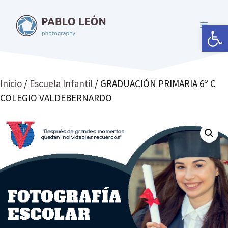
Saltar
al
Abrir 
MENÚ
contenido
Inicio
/
Escuela Infantil
/ GRADUACIÓN PRIMARIA 6º C
COLEGIO VALDEBERNARDO