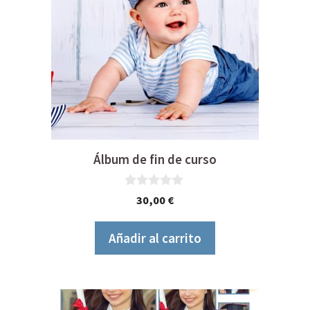
Álbum de fin de curso
0
30,00
€
d
e
5
Añadir al carrito