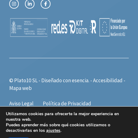
© Plato10 SL - Diseñado con
esencia.
-
Accesibilidad
-
Mapa web
Aviso Legal
Política de Privacidad
Política de Cookies
Utilizamos cookies para ofrecerte la mejor experiencia en
nuestra web.
Puedes aprender más sobre qué cookies utilizamos o
desactivarlas en los
ajustes
.