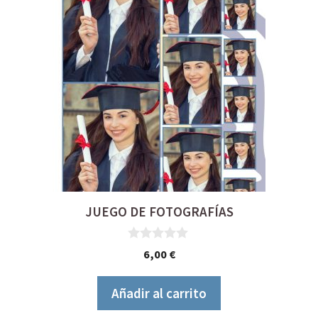
JUEGO DE FOTOGRAFÍAS
0
6,00
€
d
e
5
Añadir al carrito