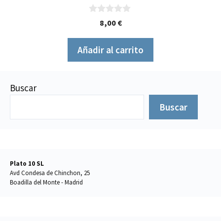
0
8,00
€
d
e
5
Añadir al carrito
Buscar
Buscar
Plato 10 SL
Avd Condesa de Chinchon, 25
Boadilla del Monte - Madrid