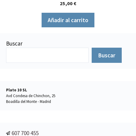
0
25,00
€
d
e
5
Añadir al carrito
Buscar
Buscar
Plato 10 SL
Avd Condesa de Chinchon, 25
Boadilla del Monte - Madrid
607 700 455