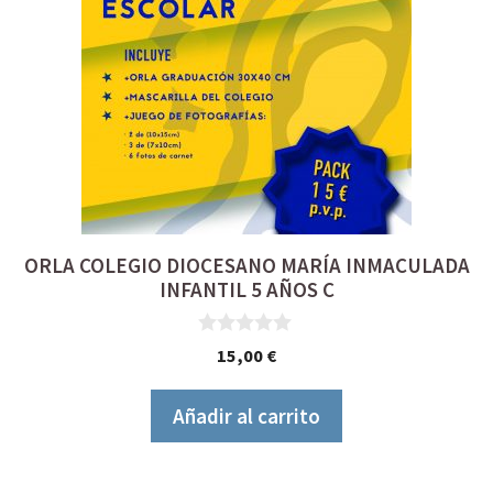
ORLA COLEGIO DIOCESANO MARÍA INMACULADA
INFANTIL 5 AÑOS C
0
15,00
€
d
e
5
Añadir al carrito