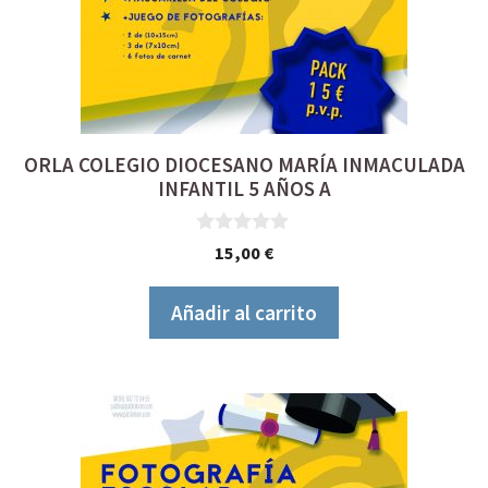
ORLA COLEGIO DIOCESANO MARÍA INMACULADA
INFANTIL 5 AÑOS A
0
15,00
€
d
e
5
Añadir al carrito