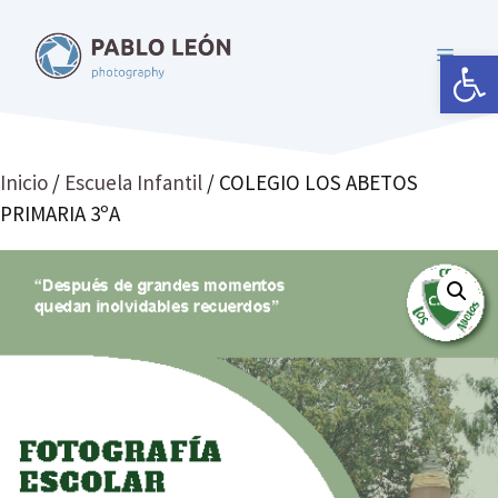
Saltar
al
Abrir 
MENÚ
contenido
Inicio
/
Escuela Infantil
/ COLEGIO LOS ABETOS
PRIMARIA 3ºA