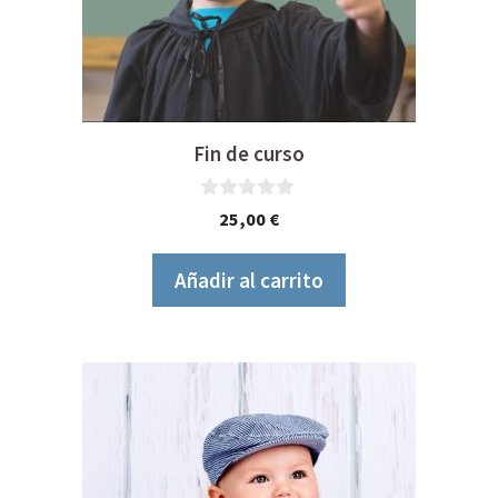
Fin de curso
0
25,00
€
d
e
5
Añadir al carrito