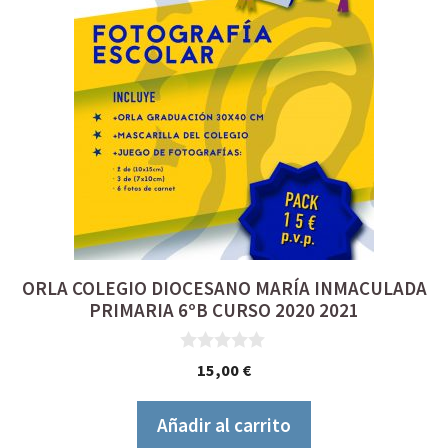
ORLA COLEGIO DIOCESANO MARÍA INMACULADA
PRIMARIA 6ºB CURSO 2020 2021
0
15,00
€
d
e
5
Añadir al carrito