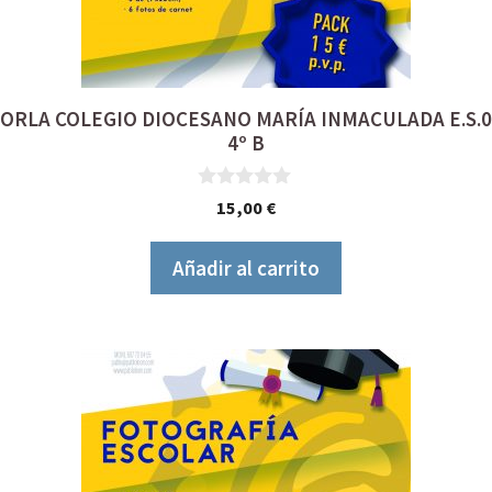
ORLA COLEGIO DIOCESANO MARÍA INMACULADA E.S.0
4º B
0
15,00
€
d
e
5
Añadir al carrito