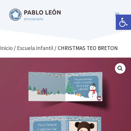
Saltar
al
Abrir 
MENÚ
contenido
Inicio
/
Escuela Infantil
/ CHRISTMAS TEO BRETON