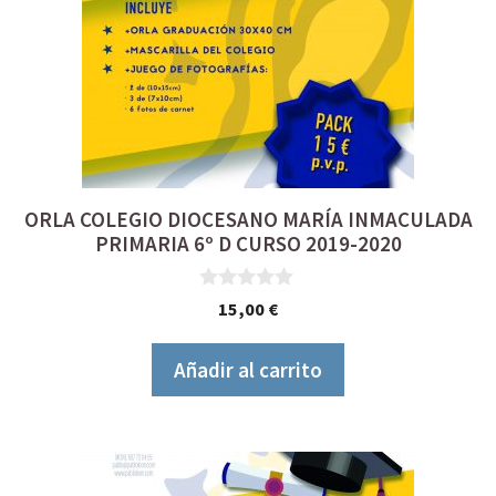
ORLA COLEGIO DIOCESANO MARÍA INMACULADA
PRIMARIA 6º D CURSO 2019-2020
0
15,00
€
d
e
5
Añadir al carrito