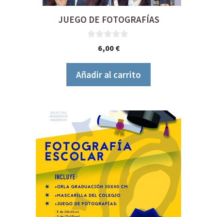
JUEGO DE FOTOGRAFÍAS
0
6,00
€
d
e
5
Añadir al carrito