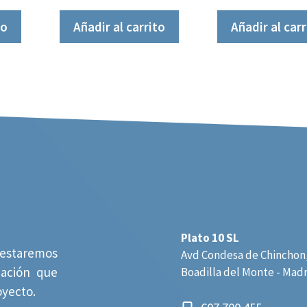
e
5
to
Añadir al carrito
Añadir al carr
Plato 10 SL
estaremos
Avd Condesa de Chinchon,
mación que
Boadilla del Monte - Mad
oyecto.