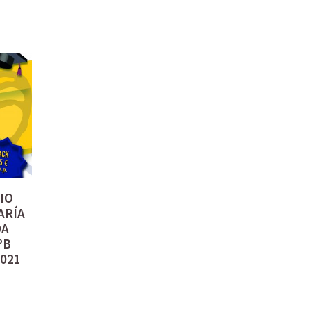
IO
ARÍA
DA
ºB
2021