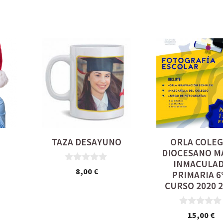
TAZA DESAYUNO
ORLA COLEG
DIOCESANO M
INMACULA
0
8,00
€
PRIMARIA 6
d
CURSO 2020 
e
5
0
15,00
€
d