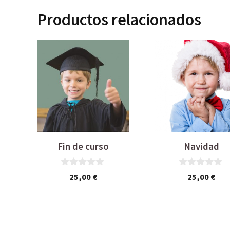
Productos relacionados
Fin de curso
Navidad
0
0
25,00
€
25,00
€
d
d
e
e
5
5