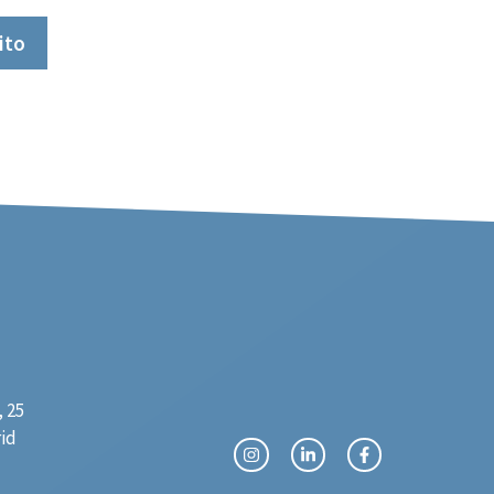
ito
 25
rid