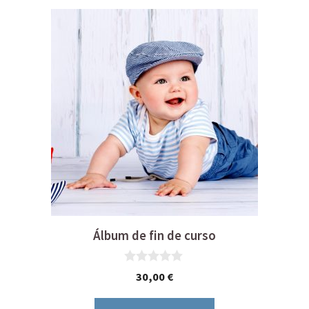
Álbum de fin de curso
0
30,00
€
d
e
5