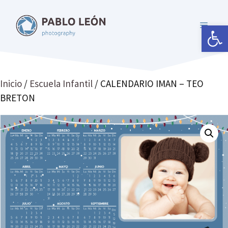
Saltar
al
Abrir 
MENÚ
contenido
Inicio
/
Escuela Infantil
/ CALENDARIO IMAN – TEO
BRETON