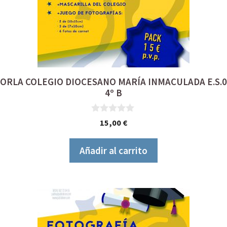
ORLA COLEGIO DIOCESANO MARÍA INMACULADA E.S.0
4º B
0
15,00
€
d
e
5
Añadir al carrito