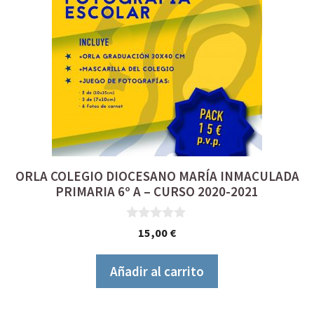
ORLA COLEGIO DIOCESANO MARÍA INMACULADA
PRIMARIA 6º A – CURSO 2020-2021
0
15,00
€
d
e
5
Añadir al carrito