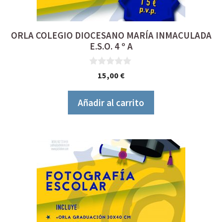
ORLA COLEGIO DIOCESANO MARÍA INMACULADA
E.S.O. 4 º A
0
15,00
€
d
e
5
Añadir al carrito