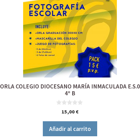
ORLA COLEGIO DIOCESANO MARÍA INMACULADA E.S.0
4º B
0
15,00
€
d
e
5
Añadir al carrito