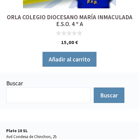
ORLA COLEGIO DIOCESANO MARÍA INMACULADA
E.S.O. 4 º A
0
15,00
€
d
e
5
Añadir al carrito
Buscar
Buscar
Plato 10 SL
Avd Condesa de Chinchon, 25