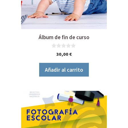
Álbum de fin de curso
0
30,00
€
d
e
5
Añadir al carrito