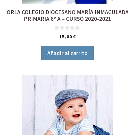
ORLA COLEGIO DIOCESANO MARÍA INMACULADA
PRIMARIA 6º A – CURSO 2020-2021
0
15,00
€
d
e
5
Añadir al carrito