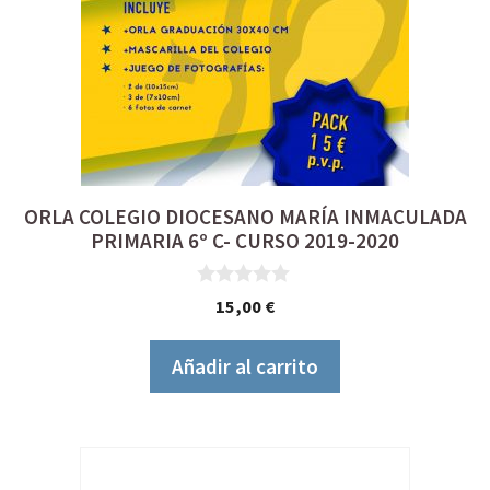
ORLA COLEGIO DIOCESANO MARÍA INMACULADA
PRIMARIA 6º C- CURSO 2019-2020
0
15,00
€
d
e
5
Añadir al carrito