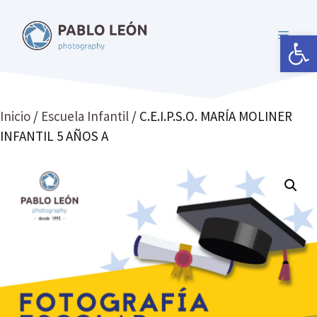
Saltar
al
Abrir 
MENÚ
contenido
Inicio
/
Escuela Infantil
/ C.E.I.P.S.O. MARÍA MOLINER
INFANTIL 5 AÑOS A