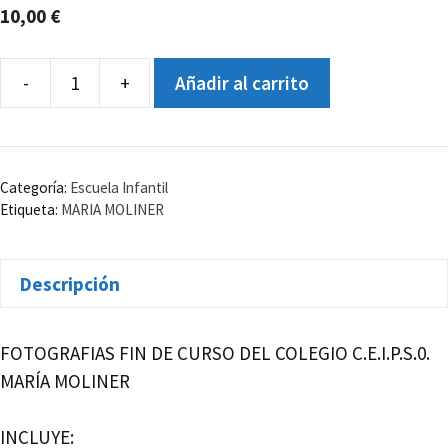
10,00
€
-
+
Añadir al carrito
C.E.I.P.S.O.
MARÍA
MOLINER
INFANTIL
Categoría:
Escuela Infantil
5
Etiqueta:
MARIA MOLINER
AÑOS
A
Descripción
cantidad
FOTOGRAFIAS FIN DE CURSO DEL COLEGIO C.E.I.P.S.0.
MARÍA MOLINER
INCLUYE: