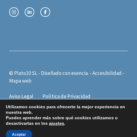
© Plato10 SL - Diseñado con
esencia.
-
Accesibilidad
-
Mapa web
Aviso Legal
Política de Privacidad
Política de Cookies
Utilizamos cookies para ofrecerte la mejor experiencia en
nuestra web.
Puedes aprender más sobre qué cookies utilizamos o
desactivarlas en los
ajustes
.
Aceptar