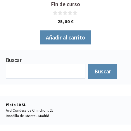
Fin de curso
0
25,00
€
d
e
5
Añadir al carrito
Buscar
Buscar
Plato 10 SL
Avd Condesa de Chinchon, 25
Boadilla del Monte - Madrid