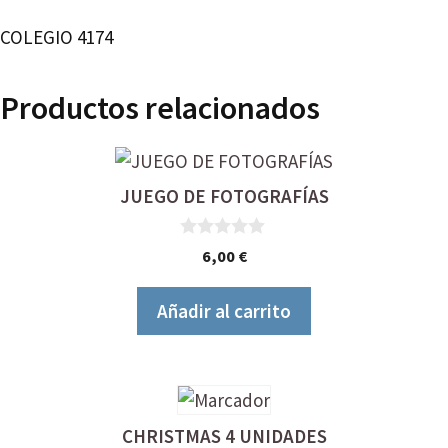
COLEGIO 4174
Productos relacionados
JUEGO DE FOTOGRAFÍAS
0
6,00
€
d
e
5
Añadir al carrito
CHRISTMAS 4 UNIDADES