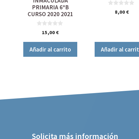
INMACULADA
PRIMARIA 6ºB
0
8,00
€
CURSO 2020 2021
d
e
5
0
15,00
€
d
e
5
Añadir al carrito
Añadir al carri
Solicita más información