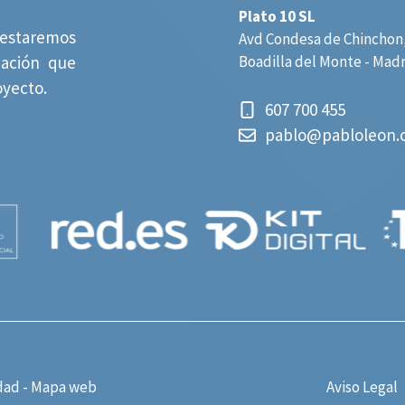
Plato 10 SL
estaremos
Avd Condesa de Chinchon,
mación que
Boadilla del Monte - Mad
oyecto.
607 700 455
pablo@pabloleon.
dad
-
Mapa web
Aviso Legal