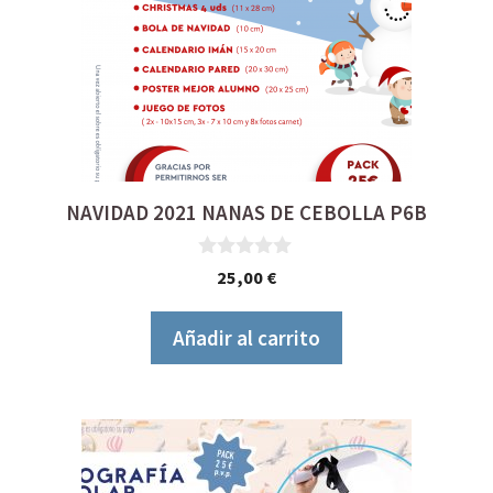
NAVIDAD 2021 NANAS DE CEBOLLA P6B
0
25,00
€
d
e
5
Añadir al carrito