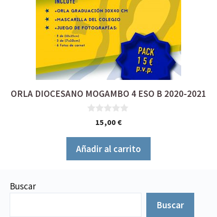
ORLA DIOCESANO MOGAMBO 4 ESO B 2020-2021
0
15,00
€
d
e
5
Añadir al carrito
Buscar
Buscar